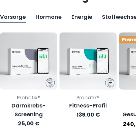
Vorsorge
Hormone
Energie
Stoffwechse
Prem
Verkäufer:
Verkäufer:
Probatix®
Probatix®
Darmkrebs-
Fitness-Profil
Screening
Gesu
Regulärer
139,00 €
Preis
Regulärer
25,00 €
240,
Preis