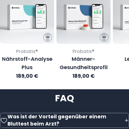
Verkäufer:
Verkäufer:
Probatix®
Probatix®
Nährstoff-Analyse
Männer-
L
Plus
Gesundheitsprofil
Regulärer
189,00 €
Regulärer
189,00 €
Preis
Preis
FAQ
Was ist der Vorteil gegenüber einem
Bluttest beim Arzt?