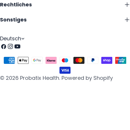
Rechtliches
Sonstiges
S
Deutsch
p
Facebook
Instagram
Youtube
r
Zahlungsarten
a
c
© 2026
Probatix Health
.
Powered by Shopify
h
e