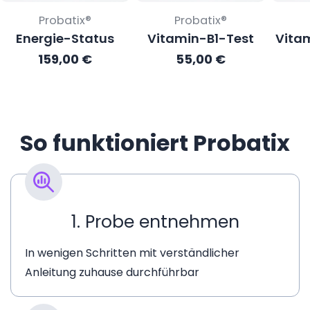
Verkäufer:
Verkäufer:
Probatix®
Probatix®
Energie-Status
Vitamin-B1-Test
Vita
Regulärer
159,00 €
Regulärer
55,00 €
Preis
Preis
So funktioniert Probatix
1. Probe entnehmen
In wenigen Schritten mit verständlicher
Anleitung zuhause durchführbar