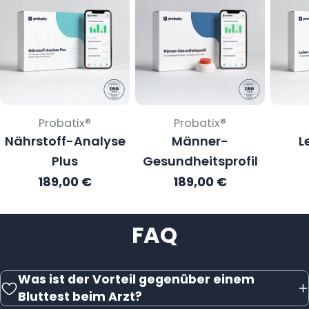
Verkäufer:
Verkäufer:
Probatix®
Probatix®
Nährstoff-Analyse
Männer-
L
Plus
Gesundheitsprofil
Regulärer
189,00 €
Regulärer
189,00 €
Preis
Preis
FAQ
Was ist der Vorteil gegenüber einem
Bluttest beim Arzt?