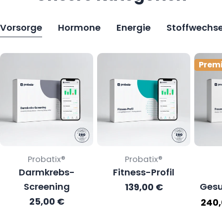
Vorsorge
Hormone
Energie
Stoffwechse
Prem
Verkäufer:
Verkäufer:
Probatix®
Probatix®
Darmkrebs-
Fitness-Profil
Screening
Gesu
Regulärer
139,00 €
Preis
Regulärer
25,00 €
240,
Preis