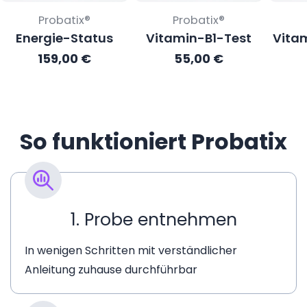
Verkäufer:
Verkäufer:
Probatix®
Probatix®
Energie-Status
Vitamin-B1-Test
Vita
Regulärer
159,00 €
Regulärer
55,00 €
Preis
Preis
So funktioniert Probatix
1. Probe entnehmen
In wenigen Schritten mit verständlicher
Anleitung zuhause durchführbar