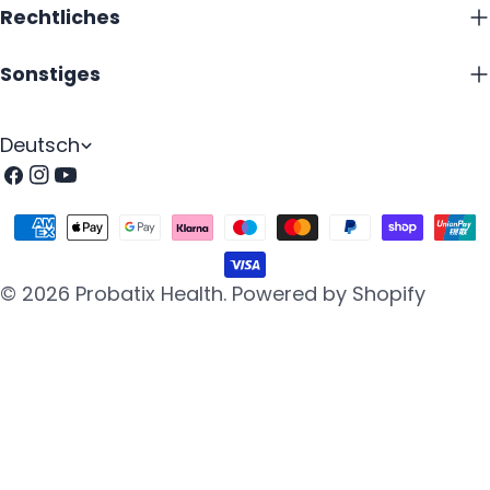
Rechtliches
Sonstiges
S
Deutsch
p
Facebook
Instagram
Youtube
r
Zahlungsarten
a
c
© 2026
Probatix Health
.
Powered by Shopify
h
e