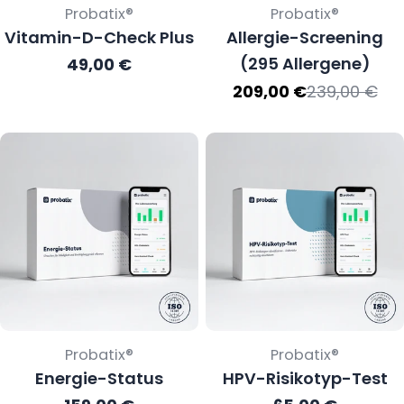
Verkäufer:
Verkäufer:
Probatix®
Probatix®
Vitamin-D-Check Plus
Allergie-Screening
(295 Allergene)
Regulärer
49,00 €
Preis
239,00 €
209,00 €
Verkaufspr
Regulärer
Preis
Verkäufer:
Verkäufer:
Probatix®
Probatix®
Energie-Status
HPV-Risikotyp-Test