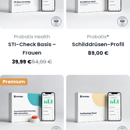
Verkäufer:
Verkäufer:
Probatix Health
Probatix®
STI-Check Basis –
Schilddrüsen-Profil
Frauen
Regulärer
89,00 €
Preis
54,99 €
39,99 €
Verkaufspreis
Regulärer
Preis
Premium