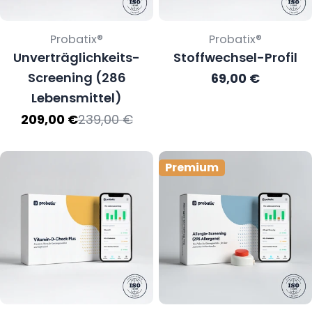
Verkäufer:
Verkäufer:
Probatix®
Probatix®
Unverträglichkeits-
Stoffwechsel-Profil
Screening (286
Regulärer
69,00 €
Preis
Lebensmittel)
239,00 €
209,00 €
Verkaufspreis
Regulärer
Preis
Premium