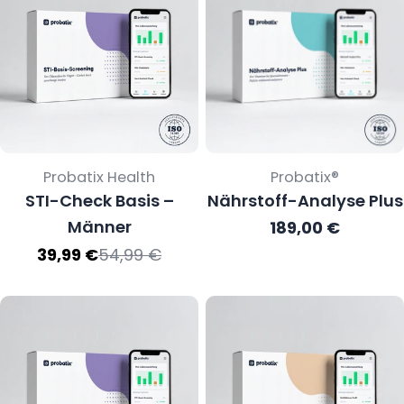
Verkäufer:
Verkäufer:
Probatix Health
Probatix®
STI-Check Basis –
Nährstoff-Analyse Plus
Männer
Regulärer
189,00 €
Preis
54,99 €
39,99 €
Verkaufspreis
Regulärer
Preis