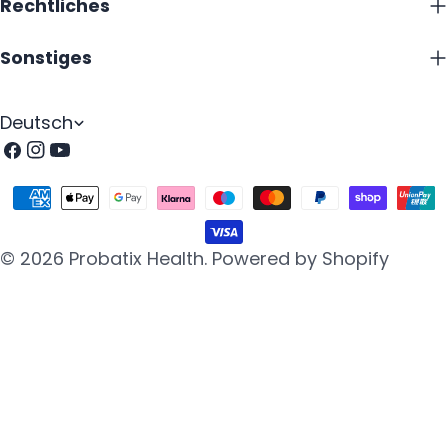
Rechtliches
Sonstiges
S
Deutsch
p
Facebook
Instagram
Youtube
r
Zahlungsarten
a
c
© 2026
Probatix Health
.
Powered by Shopify
h
e