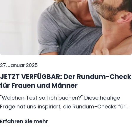
enthalten sind – diese müssen jedoch separat
getestet werden. Das große Blutbild ist besonders
sinnvoll zur Abklärung von Infektionen, Blutarmut
oder unklaren Beschwerden. Wer eine
umfassende Analyse wünscht, sollte gezielte
zusätzliche Tests anfordern.
27. Januar 2025
JETZT VERFÜGBAR: Der Rundum-Check
für Frauen und Männer
"Welchen Test soll ich buchen?" Diese häufige
Frage hat uns inspiriert, die Rundum-Checks für
Frauen und Männer zu entwickeln. Diese Tests
Erfahren Sie mehr
bieten einen umfassenden Überblick über
– JETZT VERFÜGBAR: Der Rundum-Check