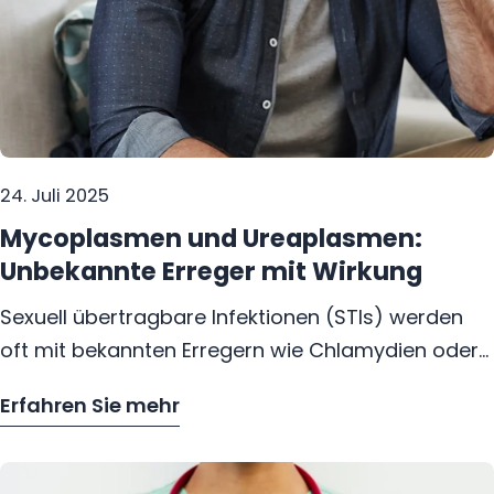
24. Juli 2025
Mycoplasmen und Ureaplasmen:
Unbekannte Erreger mit Wirkung
Sexuell übertragbare Infektionen (STIs) werden
oft mit bekannten Erregern wie Chlamydien oder
Gonokokken (Tripper) in Verbindung gebracht.
Erfahren Sie mehr
Doch es gibt weitere, weniger bekannte Bakterien,
– Mycoplasmen und Ureaplasmen: Unbe
die ebenfalls eine wichtige Rolle spielen –
darunter Mycoplasmen und Ureaplasmen. Viele