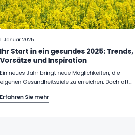
1. Januar 2025
Ihr Start in ein gesundes 2025: Trends,
Vorsätze und Inspiration
Ein neues Jahr bringt neue Möglichkeiten, die
eigenen Gesundheitsziele zu erreichen. Doch oft
scheitern gute Vorsätze daran, dass unklar ist, wo
Erfahren Sie mehr
man anfangen soll. Genau hier setzt unser Blog
– Ihr Start in ein gesundes 2025: Trends
an – mit fundierten Ideen und Inspiration für einen
gesunden Start ins Jahr.