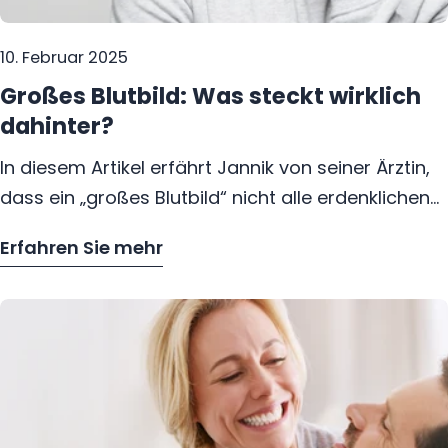
10. Februar 2025
Großes Blutbild: Was steckt wirklich
dahinter?
In diesem Artikel erfährt Jannik von seiner Ärztin,
dass ein „großes Blutbild“ nicht alle erdenklichen
Gesundheitswerte umfasst. Stattdessen
Erfahren Sie mehr
konzentriert es sich auf die Untersuchung der
– Großes Blutbild: Was steckt wirklich d
Blutzellen: das kleine Blutbild liefert Basiswerte zu
roten und weißen Blutkörperchen sowie
Blutplättchen, während das Differentialblutbild die
weißen Blutkörperchen weiter differenziert. Viele
Patienten erwarten fälschlicherweise, dass auch
Werte wie Vitamine, Leber- oder Nierenwerte