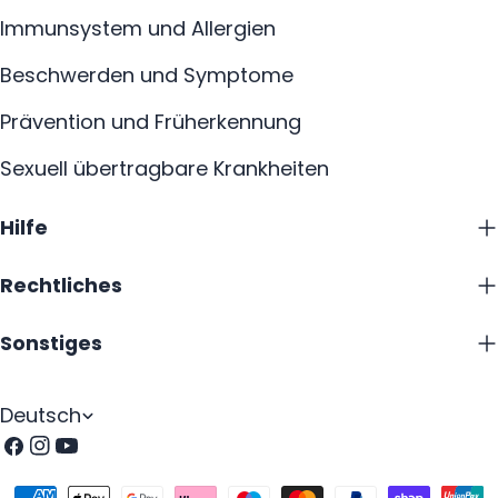
Immunsystem und Allergien
Beschwerden und Symptome
Prävention und Früherkennung
Sexuell übertragbare Krankheiten
Hilfe
Rechtliches
Sonstiges
S
Deutsch
p
Facebook
Instagram
Youtube
r