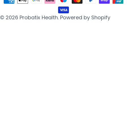
Zahlungsarten
a
c
© 2026
Probatix Health
.
Powered by Shopify
h
e