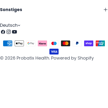
Sonstiges
S
Deutsch
p
Facebook
Instagram
Youtube
r
Zahlungsarten
a
c
© 2026
Probatix Health
.
Powered by Shopify
h
e