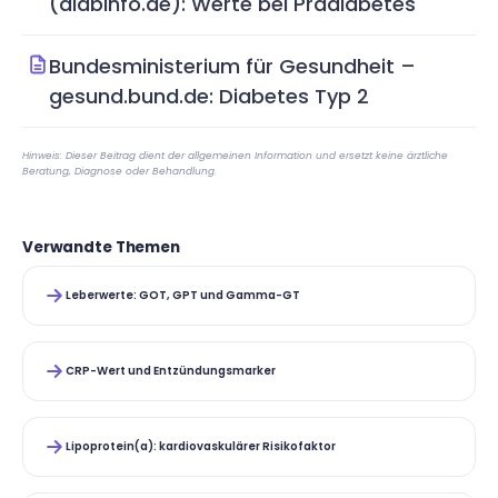
(diabinfo.de): Werte bei Prädiabetes
Bundesministerium für Gesundheit –
gesund.bund.de: Diabetes Typ 2
Hinweis: Dieser Beitrag dient der allgemeinen Information und ersetzt keine ärztliche
Beratung, Diagnose oder Behandlung.
Verwandte Themen
Leberwerte: GOT, GPT und Gamma-GT
CRP-Wert und Entzündungsmarker
Lipoprotein(a): kardiovaskulärer Risikofaktor