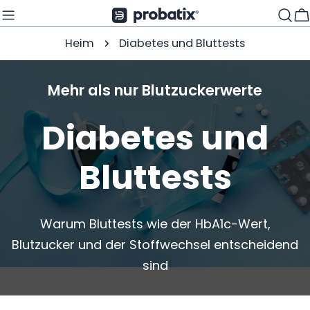
Zum
W
Inhalt
D
Heim
Diabetes und Bluttests
springen
i
a
Mehr als nur Blutzuckerwerte
b
Diabetes und
e
Bluttests
t
e
s
Warum Bluttests wie der HbA1c-Wert,
u
Blutzucker und der Stoffwechsel entscheidend
sind
n
d