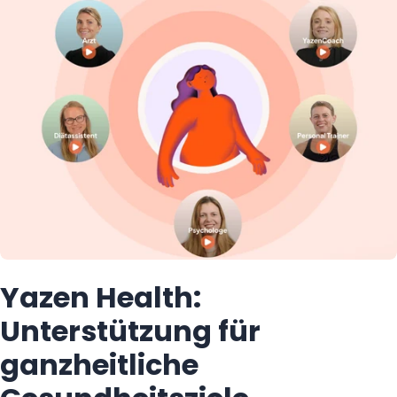
zertifizierten Fachlabor, Ihre Werte
werden im Portal eingeordnet. Weil viele
dieser Werte auf Ernährung und
Bewegung reagieren, ist ein
regelmäßiger Blick besonders hilfreich,
um Entwicklungen früh zu erkennen.
Yazen Health:
Unterstützung für
ganzheitliche