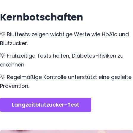
B
Kernbotschaften
l
u
💡 Bluttests zeigen wichtige Werte wie HbA1c und
t
Blutzucker.
t
💡 Frühzeitige Tests helfen, Diabetes-Risiken zu
e
erkennen.
s
💡 Regelmäßige Kontrolle unterstützt eine gezielte
t
Prävention.
s
Langzeitblutzucker-Test