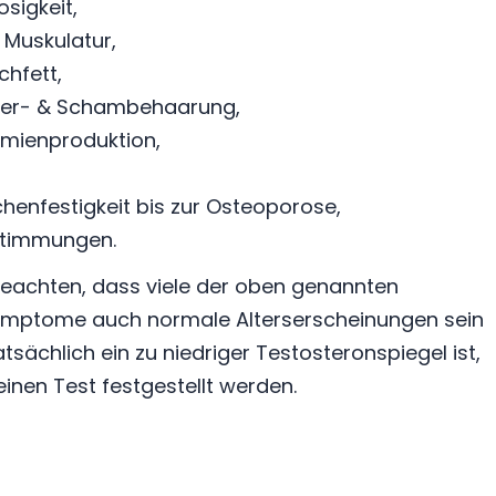
osigkeit,
 Muskulatur,
hfett,
rper- & Schambehaarung,
rmienproduktion,
chenfestigkeit bis zur Osteoporose,
stimmungen.
 beachten, dass viele der oben genannten
ymptome auch normale Alterserscheinungen sein
tsächlich ein zu niedriger Testosteronspiegel ist,
inen Test festgestellt werden.