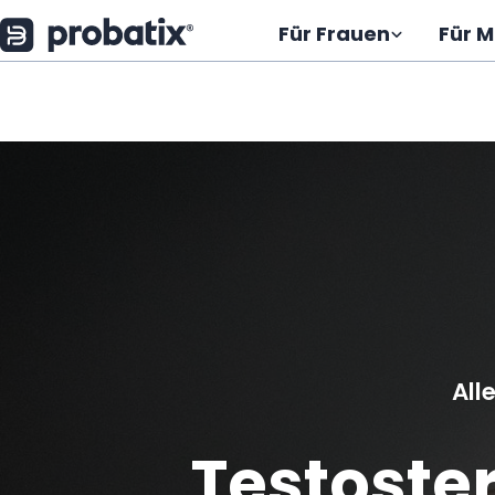
Zum
Für Frauen
Für 
Inhalt
T
springen
e
s
t
o
s
t
All
e
Testoste