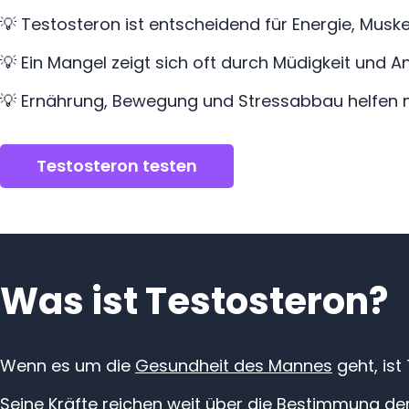
💡 Testosteron ist entscheidend für Energie, Mus
n
💡 Ein Mangel zeigt sich oft durch Müdigkeit und An
d
💡 Ernährung, Bewegung und Stressabbau helfen na
e
r
Testosteron testen
h
ö
Was ist Testosteron?
h
e
Wenn es um die
Gesundheit des Mannes
geht, ist
n
Seine Kräfte reichen weit über die Bestimmung d