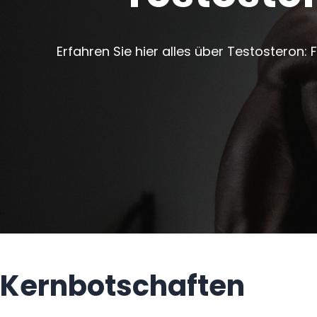
r
o
Erfahren Sie hier alles über Testosteron
n
m
e
s
s
e
n
Kernbotschaften
u