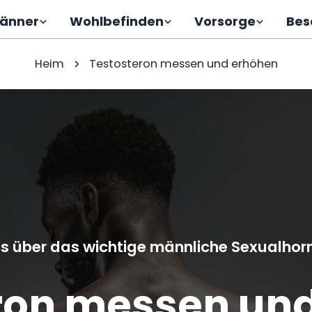
Männer
Wohlbefinden
Vorsorge
Bes
Heim
Testosteron messen und erhöhen
es über das wichtige männliche Sexualho
ron messen un