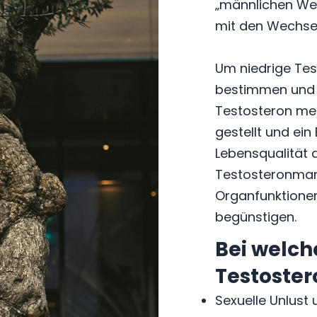
„männlichen Wec
mit den Wechselj
Um niedrige Tes
bestimmen und H
Testosteron mes
gestellt und ei
Lebensqualität 
Testosteronmang
Organfunktione
begünstigen.
Bei welch
Testoste
Sexuelle Unlust